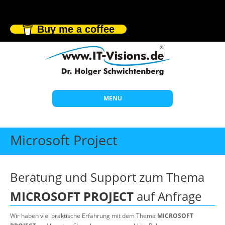
Buy me a coffee
MENU
Start
Microsoft Project
Themen
Beratung
Beratung und Support zum Thema
Individuelle Schulungen
MICROSOFT PROJECT
auf Anfrage
Offene Seminare
Wir haben viel praktische Erfahrung mit dem Thema
MICROSOFT
Wissen