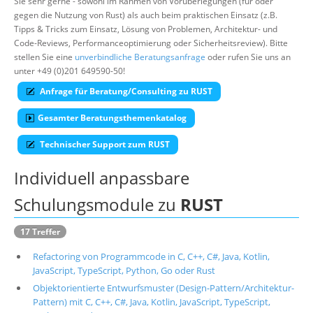
Sie sehr gerne - sowohl im Rahmen von Vorüberlegungen (für oder
gegen die Nutzung von Rust) als auch beim praktischen Einsatz (z.B.
Über uns
Tipps & Tricks zum Einsatz, Lösung von Problemen, Architektur- und
Suche
Code-Reviews, Performanceoptimierung oder Sicherheitsreview). Bitte
stellen Sie eine
unverbindliche Beratungsanfrage
oder rufen Sie uns an
unter +49 (0)201 649590-50!
Anfrage für Beratung/Consulting zu RUST
Gesamter Beratungsthemenkatalog
Technischer Support zum RUST
Individuell anpassbare
Schulungsmodule zu
RUST
17 Treffer
Refactoring von Programmcode in C, C++, C#, Java, Kotlin,
JavaScript, TypeScript, Python, Go oder Rust
Objektorientierte Entwurfsmuster (Design-Pattern/Architektur-
Pattern) mit C, C++, C#, Java, Kotlin, JavaScript, TypeScript,