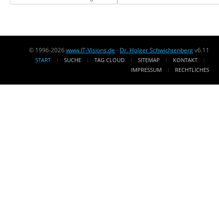
© 1996-2026
www.IT-Visions.de
-
Dr. Holger Schwichtenberg
v6.11
START
SUCHE
TAG CLOUD
SITEMAP
KONTAKT
IMPRESSUM
RECHTLICHES