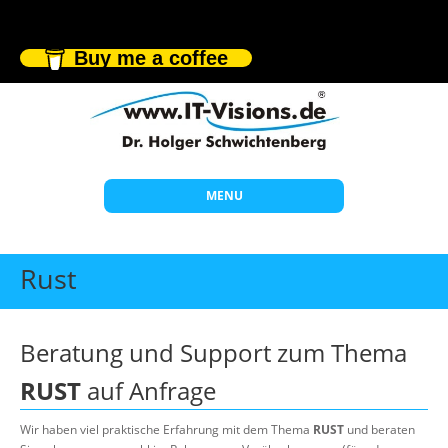
Buy me a coffee
MENU
Start
Rust
Themen
Beratung
Beratung und Support zum Thema
Individuelle Schulungen
RUST
auf Anfrage
Offene Seminare
Wir haben viel praktische Erfahrung mit dem Thema
RUST
und beraten
Wissen