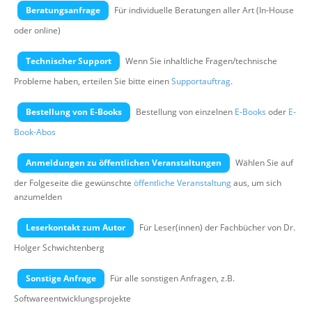
Über uns
Beratungsanfrage
Für individuelle Beratungen aller Art (In-House
oder online)
Suche
Technischer Support
Wenn Sie inhaltliche Fragen/technische
Probleme haben, erteilen Sie bitte einen
Supportauftrag
.
Bestellung von E-Books
Bestellung von einzelnen
E-Books
oder
E-
Book-Abos
Anmeldungen zu öffentlichen Veranstaltungen
Wählen Sie auf
der Folgeseite die gewünschte
öffentliche Veranstaltung
aus, um sich
anzumelden
Leserkontakt zum Autor
Für Leser(innen) der Fachbücher von Dr.
Holger Schwichtenberg
Sonstige Anfrage
Für alle sonstigen Anfragen, z.B.
Softwareentwicklungsprojekte