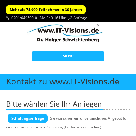
Mehr als 75.000 Teilnehmer in 30 Jahren
0201/649590-0
(Mo-Fr 9-16 Uhr)
Anfrage
MENU
Start
Kontakt zu www.IT-Visions.de
Themen
Beratung
Bitte wählen Sie Ihr Anliegen
Individuelle Schulungen
Schulungsanfrage
Offene Seminare
Sie wünschen ein unverbindliches Angebot für
eine individuelle Firmen-Schulung (In-House oder online)
Wissen