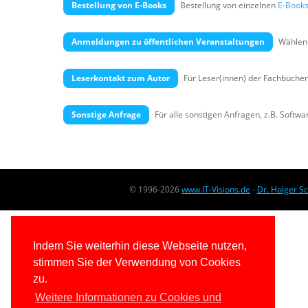
Bestellung von E-Books
Bestellung von einzelnen
E-Book
Anmeldungen zu öffentlichen Veranstaltungen
Wählen 
Leserkontakt zum Autor
Für Leser(innen) der Fachbücher
Sonstige Anfrage
Für alle sonstigen Anfragen, z.B. Softw
© 1996-2026
www.IT-Visions.de
-
Dr. Holger S
Indem Sie weiterhin diese Webseite nutzen,
stimmen Sie der Verwendung von Cookies
zu.
Weitere Informationen zu Cookies und