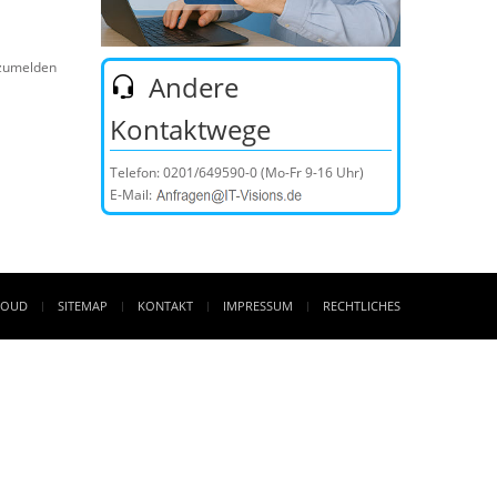
nzumelden
Andere
Kontaktwege
Telefon:
0201/649590-0
(Mo-Fr 9-16 Uhr)
E-Mail:
LOUD
SITEMAP
KONTAKT
IMPRESSUM
RECHTLICHES