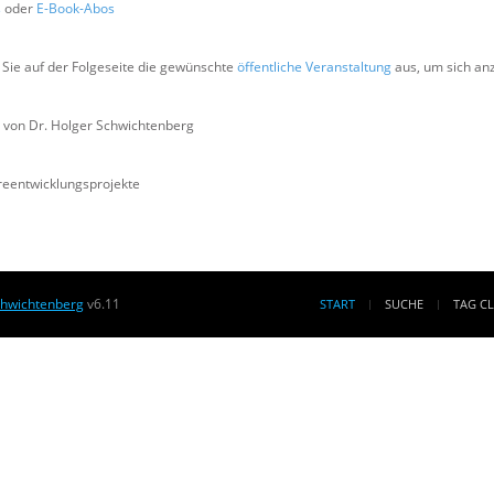
s
oder
E-Book-Abos
Sie auf der Folgeseite die gewünschte
öffentliche Veranstaltung
aus, um sich a
 von Dr. Holger Schwichtenberg
areentwicklungsprojekte
chwichtenberg
v6.11
START
SUCHE
TAG C