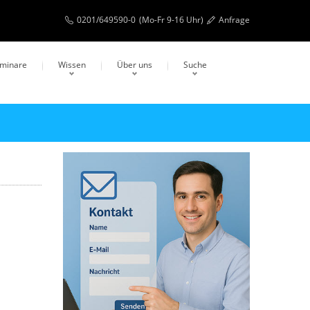
0201/649590-0
(Mo-Fr 9-16 Uhr)
Anfrage
eminare
Wissen
Über uns
Suche