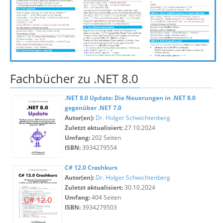
Fachbücher zu .NET 8.0
.NET 8.0 Update: Die Neuerungen in .NET 8.0
gegenüber .NET 7.0
Autor(en):
Dr. Holger Schwichtenberg
Zuletzt aktualisiert:
27.10.2024
Umfang:
202 Seiten
ISBN:
3934279554
C# 12.0 Crashkurs
Autor(en):
Dr. Holger Schwichtenberg
Zuletzt aktualisiert:
30.10.2024
Umfang:
404 Seiten
ISBN:
3934279503