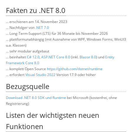
Über uns
Fakten zu .NET 8.0
Suche
… erschienen am 14. November 2023
… Nachfolger von
.NET 7.0
… Long-Term-Support (LTS) für 36 Monate bis November 2026
… plattformunabhängig (mit Ausnahme von WPF, Windows Forms, WinUI3
u.a. Klassen)
… sehr modular aufgebaut
… beinhaltet
C# 12.0
,
ASP.NET Core 8.0
(inkl.
Blazor 8.0
) und
Entity
Framework Core 8.0
… komplett Open Source
https://github.com/dotnet/runtime
… erfordert
Visual Studio 2022
Version 17.9 oder höher
Bezugsquelle
Download .NET 8.0 SDK und Runtime
bei Microsoft (kostenfrei, ohne
Registrierung)
Listen der wichtigsten neuen
Funktionen