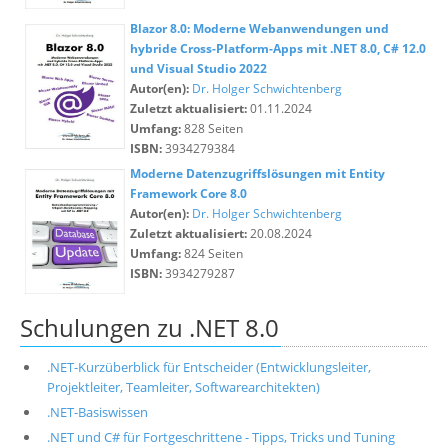
Blazor 8.0: Moderne Webanwendungen und
hybride Cross-Platform-Apps mit .NET 8.0, C# 12.0
und Visual Studio 2022
Autor(en):
Dr. Holger Schwichtenberg
Zuletzt aktualisiert:
01.11.2024
Umfang:
828 Seiten
ISBN:
3934279384
Moderne Datenzugriffslösungen mit Entity
Framework Core 8.0
Autor(en):
Dr. Holger Schwichtenberg
Zuletzt aktualisiert:
20.08.2024
Umfang:
824 Seiten
ISBN:
3934279287
Schulungen zu .NET 8.0
.NET-Kurzüberblick für Entscheider (Entwicklungsleiter,
Projektleiter, Teamleiter, Softwarearchitekten)
.NET-Basiswissen
.NET und C# für Fortgeschrittene - Tipps, Tricks und Tuning