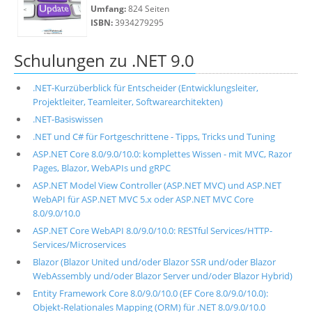
Umfang:
824 Seiten
ISBN:
3934279295
Schulungen zu .NET 9.0
.NET-Kurzüberblick für Entscheider (Entwicklungsleiter,
Projektleiter, Teamleiter, Softwarearchitekten)
.NET-Basiswissen
.NET und C# für Fortgeschrittene - Tipps, Tricks und Tuning
ASP.NET Core 8.0/9.0/10.0: komplettes Wissen - mit MVC, Razor
Pages, Blazor, WebAPIs und gRPC
ASP.NET Model View Controller (ASP.NET MVC) und ASP.NET
WebAPI für ASP.NET MVC 5.x oder ASP.NET MVC Core
8.0/9.0/10.0
ASP.NET Core WebAPI 8.0/9.0/10.0: RESTful Services/HTTP-
Services/Microservices
Blazor (Blazor United und/oder Blazor SSR und/oder Blazor
WebAssembly und/oder Blazor Server und/oder Blazor Hybrid)
Entity Framework Core 8.0/9.0/10.0 (EF Core 8.0/9.0/10.0):
Objekt-Relationales Mapping (ORM) für .NET 8.0/9.0/10.0