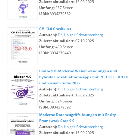
Zuletzt aktualisiert:
16.09.2025
Umfang:
237 Seiten
ISBN:
3934279562
C# 13.0 Crashkurs
Autor(en):
Dr. Holger Schwichtenberg
Zuletzt aktualisiert:
07.10.2025
Umfang:
439 Seiten
ISBN:
3934279449
Blazor 9.0: Moderne Webanwendungen und
hybride Cross-Platform-Apps mit .NET 9.0, C# 13.0
und Visual Studio 2022
Autor(en):
Dr. Holger Schwichtenberg
Zuletzt aktualisiert:
16.09.2025
Umfang:
824 Seiten
ISBN:
3934279392
Moderne Datenzugriffslösungen mit Entity
Framework Core 9.0
Autor(en):
Dr. Holger Schwichtenberg
Zuletzt aktualisiert:
16.09.2025