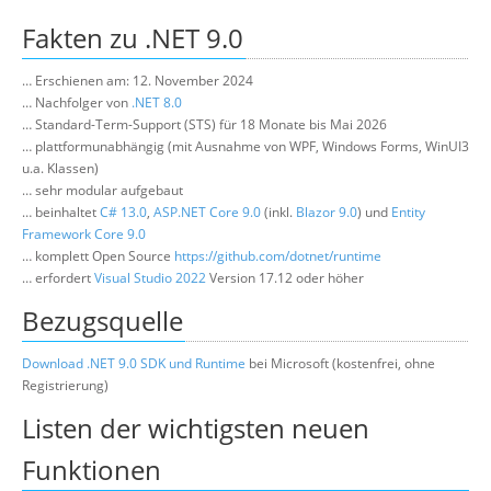
Über uns
Fakten zu .NET 9.0
Suche
… Erschienen am: 12. November 2024
… Nachfolger von
.NET 8.0
… Standard-Term-Support (STS) für 18 Monate bis Mai 2026
… plattformunabhängig (mit Ausnahme von WPF, Windows Forms, WinUI3
u.a. Klassen)
… sehr modular aufgebaut
… beinhaltet
C# 13.0
,
ASP.NET Core 9.0
(inkl.
Blazor 9.0
) und
Entity
Framework Core 9.0
… komplett Open Source
https://github.com/dotnet/runtime
… erfordert
Visual Studio 2022
Version 17.12 oder höher
Bezugsquelle
Download .NET 9.0 SDK und Runtime
bei Microsoft (kostenfrei, ohne
Registrierung)
Listen der wichtigsten neuen
Funktionen