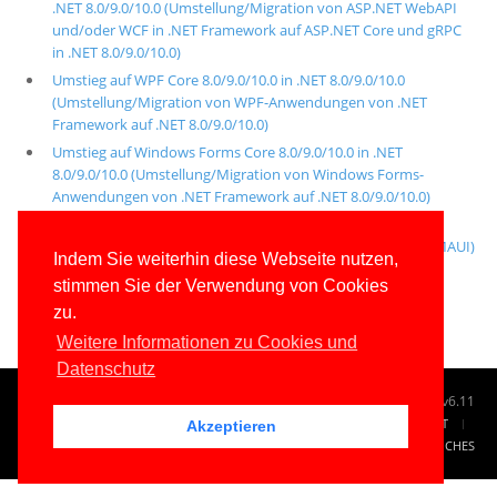
.NET 8.0/9.0/10.0 (Umstellung/Migration von ASP.NET WebAPI
und/oder WCF in .NET Framework auf ASP.NET Core und gRPC
in .NET 8.0/9.0/10.0)
Umstieg auf WPF Core 8.0/9.0/10.0 in .NET 8.0/9.0/10.0
(Umstellung/Migration von WPF-Anwendungen von .NET
Framework auf .NET 8.0/9.0/10.0)
Umstieg auf Windows Forms Core 8.0/9.0/10.0 in .NET
8.0/9.0/10.0 (Umstellung/Migration von Windows Forms-
Anwendungen von .NET Framework auf .NET 8.0/9.0/10.0)
Umstieg auf .NET Multi-Platform App UI (MAUI)
(Umstellung/Migration von Xamarin Forms-Apps auf .NET MAUI)
Indem Sie weiterhin diese Webseite nutzen,
Umstieg auf Entity Framework Core 8.0/9.0/10.0
stimmen Sie der Verwendung von Cookies
(Umstellung/Migration von ADO.NET Entity Framework 5.x)
zu.
Weitere Informationen zu Cookies und
Datenschutz
© 1996-2026
www.IT-Visions.de
-
Dr. Holger Schwichtenberg
v6.11
START
SUCHE
TAG CLOUD
SITEMAP
KONTAKT
Akzeptieren
IMPRESSUM
RECHTLICHES