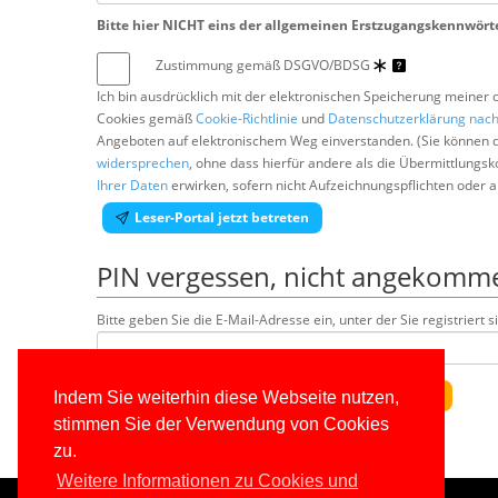
Bitte hier NICHT eins der allgemeinen Erstzugangskennwörte
Zustimmung gemäß DSGVO/BDSG
Ich bin ausdrücklich mit der elektronischen Speicherung meiner
Cookies gemäß
Cookie-Richtlinie
und
Datenschutzerklärung na
Angeboten auf elektronischem Weg einverstanden. (Sie können 
widersprechen
, ohne dass hierfür andere als die Übermittlungs
Ihrer Daten
erwirken, sofern nicht Aufzeichnungspflichten oder 
Leser-Portal jetzt betreten
PIN vergessen, nicht angekomme
Bitte geben Sie die E-Mail-Adresse ein, unter der Sie registriert s
Zugangscode/PIN erneut per E-Mail anfordern
Indem Sie weiterhin diese Webseite nutzen,
stimmen Sie der Verwendung von Cookies
zu.
Weitere Informationen zu Cookies und