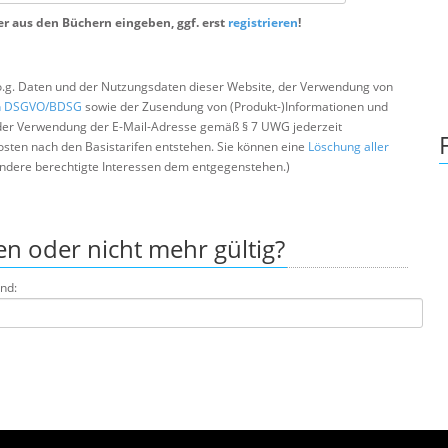
r aus den Büchern eingeben, ggf. erst
registrieren
!
 o.g. Daten und der Nutzungsdaten dieser Website, der Verwendung von
ch DSGVO/BDSG
sowie der Zusendung von (Produkt-)Informationen und
der Verwendung der E-Mail-Adresse gemäß § 7 UWG jederzeit
kosten nach den Basistarifen entstehen. Sie können eine
Löschung aller
andere berechtigte Interessen dem entgegenstehen.)
n oder nicht mehr gültig?
ind: