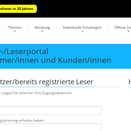
nehmer in 30 Jahren
Themen
Beratung
Individuelle Schulungen
Offene S
/Leserportal
ehmer/innen und Kunden/innen
er/bereits registrierte Leser
, tragen Sie bitte hier Ihre Zugangsdaten ein.
gistrierung erhalten haben: