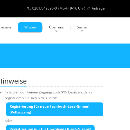
0201/649590-0
(Mo-Fr 9-16 Uhr)
Anfrage
eminare
Wissen
Über uns
Suche
Hinweise
Falls Sie noch keinen Zugangscode/PIN besitzen, dann
registrieren Sie sich bitte zuerst:
Registrierung für neue Fachbuch-Leser(innen)
(Vollzugang)
oder
Registrierung nur für Downloads (Gast-Zugang)