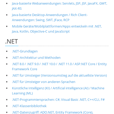
Java-basierte Webanwendungen: Servlets, JSP, JSF, JavaFX, GWT,
JAX-RS
Java-basierte Desktop-Anwendungen / Rich Client-
Anwendungen: Swing, SWT, JFace, RCP
Mobile Geräte/Mobilplattformen/Apps entwickeln mit .NET,
Java, Kotlin, Objective-C und JavaScript
.NET
.NET-Grundlagen
.NET-Architektur und Methoden
.NET 8.0 / .NET 9.0 / .NET 10.0 / .NET 11.0 / ASP.NET Core / Entity
Framework Core
.NET für Umsteiger (Versionsumstieg auf die aktuellste Version)
.NET für Umsteiger von anderen Sprachen
Künstliche Intelligenz (KI) / Artificial intelligence (AI) / Machine
Learning (ML)
.NET-Programmiersprachen: C#, Visual Basic .NET, C++/CLI, F#
.NET-Klassenbibliothek
.NET-Datenzugriff: ADO.NET, Entity Framework (Core),