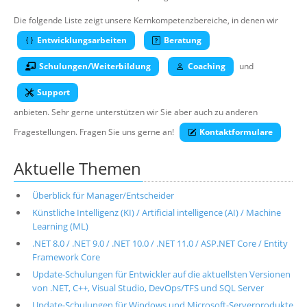
Über uns
Die folgende Liste zeigt unsere Kernkompetenzbereiche, in denen wir
Suche
Entwicklungsarbeiten
Beratung
Schulungen/Weiterbildung
Coaching
und
Support
anbieten. Sehr gerne unterstützen wir Sie aber auch zu anderen
Fragestellungen. Fragen Sie uns gerne an!
Kontaktformulare
Aktuelle Themen
Überblick für Manager/Entscheider
Künstliche Intelligenz (KI) / Artificial intelligence (AI) / Machine
Learning (ML)
.NET 8.0 / .NET 9.0 / .NET 10.0 / .NET 11.0 / ASP.NET Core / Entity
Framework Core
Update-Schulungen für Entwickler auf die aktuellsten Versionen
von .NET, C++, Visual Studio, DevOps/TFS und SQL Server
Update-Schulungen für Windows und Microsoft-Serverprodukte