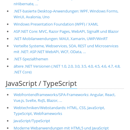
nHibernate, …
.NET-basierte Desktop-Anwendungen: WPF, Windows Forms,
WinUI, Avalonia, Uno
Windows Presentation Foundation (WPF) / XAML
ASP.NET Core: MVC, Razor Pages, WebAPI, SignalR und Blazor
.NET-Mobilanwendungen: MAUI, Xamarin, UWP/WinRT
Verteilte Systeme, Webservices, SOA, REST und Microservices
mit .NET: ASP.NET WebAPI, WCF, OData, …
.NET-Spezialthemen
ältere .NET Versionen (.NET 1.0, 2.0, 3.0, 3.5, 4.0, 4.5, 4.6, 4.7, 4.8,
.NET Core)
JavaScript / TypeScript
Webfrontendframeworks/SPA-Frameworks: Angular, React,
Vue.js, Svelte, RxJS, Blazor, …
Webtechniken/Webstandards: HTML, CSS, JavaScript,
TypeScript, Webframeworks
JavaScript/TypeScript
Moderne Webanwendungen mit HTML5 und JavaScript