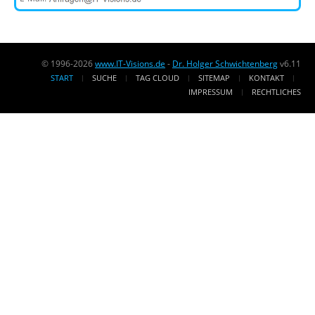
© 1996-2026
www.IT-Visions.de
-
Dr. Holger Schwichtenberg
v6.11
START
SUCHE
TAG CLOUD
SITEMAP
KONTAKT
IMPRESSUM
RECHTLICHES